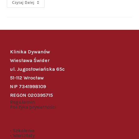
Czytaj Dalej
Klinika Dywanów
Wiesława Świder
ul. Jugosłowiańska 65c
51-112 Wrocław
NIP 7341998109
REGON 020395715
Regulamin
Polityka prywatności
• Szkolenia
• Warsztaty