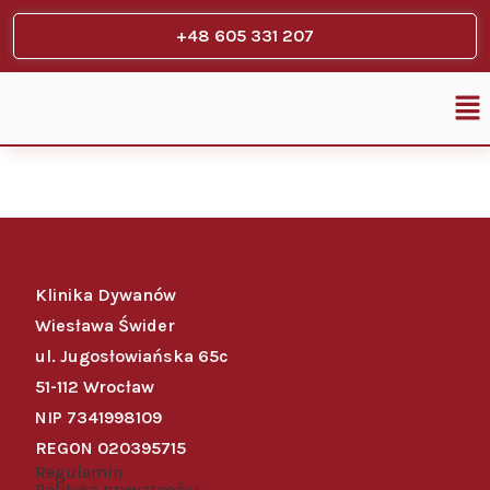
+48 605 331 207
Klinika Dywanów
Wiesława Świder
ul. Jugosłowiańska 65c
51-112 Wrocław
NIP 7341998109
REGON 020395715
Regulamin
Polityka prywatności