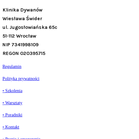
Klinika Dywanów
Wiesława Świder
ul. Jugosłowiańska 65c
51-112 Wrocław
NIP 7341998109
REGON 020395715
Regulamin
Polityka prywatności
• Szkolenia
• Warsztaty
• Poradniki
• Kontakt