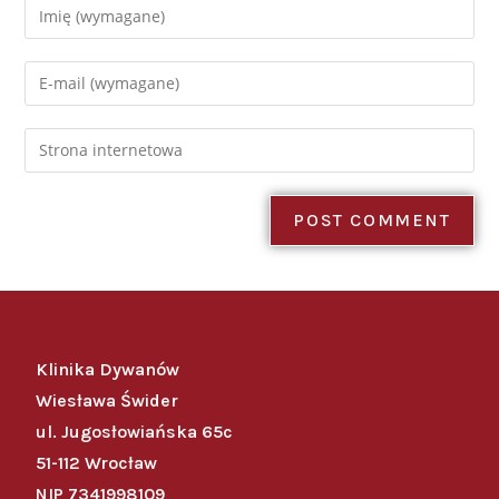
Klinika Dywanów
Wiesława Świder
ul. Jugosłowiańska 65c
51-112 Wrocław
NIP 7341998109