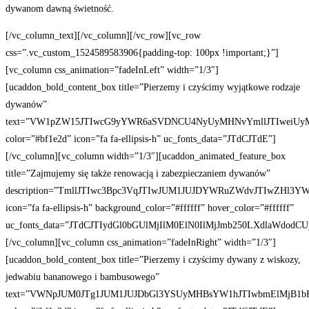
dywanom dawną świetność.
[/vc_column_text][/vc_column][/vc_row][vc_row
css=”.vc_custom_1524589583906{padding-top: 100px !important;}”]
[vc_column css_animation=”fadeInLeft” width=”1/3″]
[ucaddon_bold_content_box title=”Pierzemy i czyścimy wyjątkowe rodzaje
dywanów”
text=”VW1pZW15JTIwcG9yYWR6aSVDNCU4NyUyMHNvYmllJTIweiUyMG
color=”#bf1e2d” icon=”fa fa-ellipsis-h” uc_fonts_data=”JTdCJTdE”]
[/vc_column][vc_column width=”1/3″][ucaddon_animated_feature_box
title=”Zajmujemy się także renowacją i zabezpieczaniem dywanów”
description=”TmllJTIwc3Bpc3VqJTIwJUM1JUJDYWRuZWdvJTIwZH
icon=”fa fa-ellipsis-h” background_color=”#ffffff” hover_color=”#ffffff”
uc_fonts_data=”JTdCJTIydGl0bGUlMjIlM0ElN0IlMjJmb250LXdlaWd
[/vc_column][vc_column css_animation=”fadeInRight” width=”1/3″]
[ucaddon_bold_content_box title=”Pierzemy i czyścimy dywany z wiskozy,
jedwabiu bananowego i bambusowego”
text=”VWNpJUM0JTg1JUM1JUJDbGl3YSUyMHBsYW1hJTIwbmElMjB1bH