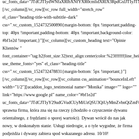
uc_fonts_data=”JTdCJTIydWNfaXRlbXNfYXR0cmlidXRlX3RpdGxlJT
[/vc_column][/vc_row][vc_row full_width=”stretch_row”
el_class=”heading-title-with-subtitle–dark”
css=”.vc_custom_1524732500890{margin-bottom: 0px !important;padding-
top: 40px !important;padding-bottom: 40px !important;background-color:
#bf1e2d !important;}”][vc_column][vc_custom_heading text=”Opinie
Klientów ”
font_container=”tag:h2|font_size:32|text_align:center|color:%23ffffff|line_he
use_theme_fonts=”yes” el_class=”heading-title”
css=”.vc_custom_1524732478831{margin-bottom: 5px !important;}”]
[/vc_column][/vc_row][vc_row][vc_column css_animation=”bounceInLeft”
width=”1/2″][ucaddon_logo_testimonial name=”Monika” image=”” logo=””
link=”https://www.google.pl” name_color=”#bf1e2d”
uc_fonts_data=”JTdCJTIyY29udGVudCUyMiUzQSU3QiUyMmZvbnQtZmFt
sprawna firma, która zna się na rzeczy (chodziło o czyszczenie dywanu
orientalnego, z frędzlami o sporej wartości). Dywan wrócił do nas jak
nowy, w doskonałym stanie. Usługi niedrogie, a o tyle wygodne, że firma
podjeżdża i dywany zabiera spod wskazanego adresu. 10/10!