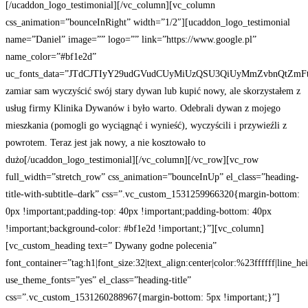
[/ucaddon_logo_testimonial][/vc_column][vc_column
css_animation=”bounceInRight” width=”1/2″][ucaddon_logo_testimonial
name=”Daniel” image=”” logo=”” link=”https://www.google.pl”
name_color=”#bf1e2d”
uc_fonts_data=”JTdCJTIyY29udGVudCUyMiUzQSU3QiUyMmZvbnQtZmF
zamiar sam wyczyścić swój stary dywan lub kupić nowy, ale skorzystałem z
usług firmy Klinika Dywanów i było warto. Odebrali dywan z mojego
mieszkania (pomogli go wyciągnąć i wynieść), wyczyścili i przywieźli z
powrotem. Teraz jest jak nowy, a nie kosztowało to
dużo[/ucaddon_logo_testimonial][/vc_column][/vc_row][vc_row
full_width=”stretch_row” css_animation=”bounceInUp” el_class=”heading-
title-with-subtitle–dark” css=”.vc_custom_1531259966320{margin-bottom:
0px !important;padding-top: 40px !important;padding-bottom: 40px
!important;background-color: #bf1e2d !important;}”][vc_column]
[vc_custom_heading text=” Dywany godne polecenia”
font_container=”tag:h1|font_size:32|text_align:center|color:%23ffffff|line_he
use_theme_fonts=”yes” el_class=”heading-title”
css=”.vc_custom_1531260288967{margin-bottom: 5px !important;}”]