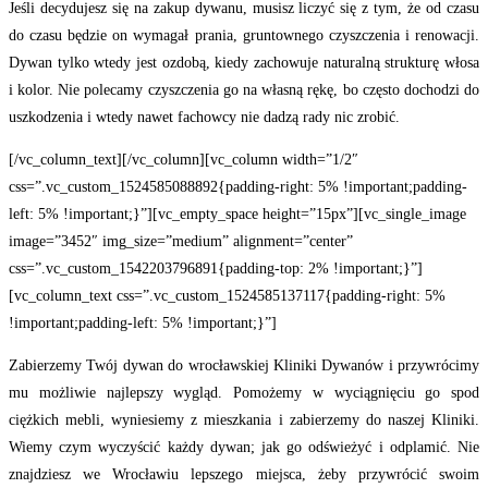
Jeśli decydujesz się na zakup dywanu, musisz liczyć się z tym, że od czasu
do czasu będzie on wymagał prania, gruntownego czyszczenia i renowacji.
Dywan tylko wtedy jest ozdobą, kiedy zachowuje naturalną strukturę włosa
i kolor. Nie polecamy czyszczenia go na własną rękę, bo często dochodzi do
uszkodzenia i wtedy nawet fachowcy nie dadzą rady nic zrobić.
[/vc_column_text][/vc_column][vc_column width=”1/2″
css=”.vc_custom_1524585088892{padding-right: 5% !important;padding-
left: 5% !important;}”][vc_empty_space height=”15px”][vc_single_image
image=”3452″ img_size=”medium” alignment=”center”
css=”.vc_custom_1542203796891{padding-top: 2% !important;}”]
[vc_column_text css=”.vc_custom_1524585137117{padding-right: 5%
!important;padding-left: 5% !important;}”]
Zabierzemy Twój dywan do wrocławskiej Kliniki Dywanów i przywrócimy
mu możliwie najlepszy wygląd. Pomożemy w wyciągnięciu go spod
ciężkich mebli, wyniesiemy z mieszkania i zabierzemy do naszej Kliniki.
Wiemy czym wyczyścić każdy dywan; jak go odświeżyć i odplamić. Nie
znajdziesz we Wrocławiu lepszego miejsca, żeby przywrócić swoim