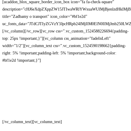
[ucaddon_blox_square_border_icon_box icon=”fa fa-check-square”
description=”cHJ6eXdpZXppZW15JTIwaWRlYWxuaWUlMjBjenlzdHklM
title=”Zadbamy o transport” icon_color=”#bf1e2d”
uc_fonts_data=”JTdCJTIyZGVzY3JpcHRpb24lMjIlM0ElN0IlMjJmb25
[/vc_column][/vc_row][vc_row css=”.vc_custom_1524588226694{padding-
top: 25px !important;}”][vc_column css_animation=”fadeInLeft”
width=”1/2″][vc_column_text css=”.vc_custom_1524590198662{padding-
right: 5% !important;padding-left: 5% !important;background-color:
#bf1e2d !important;}”]
Pranie, czyszczenie i
renowacja dywanów z
transportem
[/vc_column_text][vc_column_text]