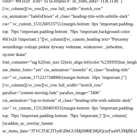
color=”#bf1e2d” icon=”fa fa-ellipsis-h” uc_fonts_data=”JTdCJTdE”]
[/vc_column][/vc_row][vc_row full_width=”stretch_row”
css_animation=”fadeInDown” el_class=”heading-title-with-subtitle–dark”
css=”.vc_custom_1531260533751{margin-bottom: 0px !important;padding-
top: 70px !important;padding-bottom: 70px !important;background-color:
#bf1e2d !important;}”][vc_column][vc_custom_heading text=”Pierzemy
weszelkiego rodzaju piekne dywany wełniane, wiskozowe , jedwabne,
ręcznie tkane”
font_container=”tag:h2|font_size:32|text_align:left|color:%23ffffff|line_heigh
use_theme_fonts=”yes” css_animation=”zoomIn” el_class=”heading-title”
css=”.vc_custom_1712217348066{margin-bottom: 10px !important;}”]
[/vc_column][/vc_row][vc_row full_width=”stretch_row”
parallax=”content-moving-fade” parallax_image=”3406″
css_animation=”top-to-bottom” el_class=”heading-title-with-subtitle–dark”
css=”.vc_custom_1531260401833{margin-bottom: 0px !important;padding-
top: 70px !important;padding-bottom: 70px !important;}”][vc_column]
[ucaddon_uc_overlay_banner
uc_items_data=”JTVCJTdCJTIydGl0bGUlMjIlM0ElMjJQcmFuaWUlM