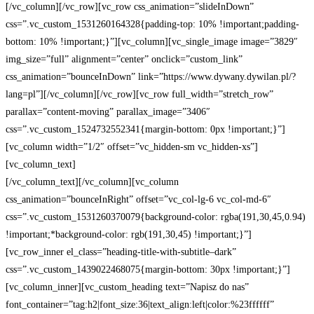
[/vc_column][/vc_row][vc_row css_animation=”slideInDown”
css=”.vc_custom_1531260164328{padding-top: 10% !important;padding-
bottom: 10% !important;}”][vc_column][vc_single_image image=”3829″
img_size=”full” alignment=”center” onclick=”custom_link”
css_animation=”bounceInDown” link=”https://www.dywany.dywilan.pl/?
lang=pl”][/vc_column][/vc_row][vc_row full_width=”stretch_row”
parallax=”content-moving” parallax_image=”3406″
css=”.vc_custom_1524732552341{margin-bottom: 0px !important;}”]
[vc_column width=”1/2″ offset=”vc_hidden-sm vc_hidden-xs”]
[vc_column_text]
[/vc_column_text][/vc_column][vc_column
css_animation=”bounceInRight” offset=”vc_col-lg-6 vc_col-md-6″
css=”.vc_custom_1531260370079{background-color: rgba(191,30,45,0.94)
!important;*background-color: rgb(191,30,45) !important;}”]
[vc_row_inner el_class=”heading-title-with-subtitle–dark”
css=”.vc_custom_1439022468075{margin-bottom: 30px !important;}”]
[vc_column_inner][vc_custom_heading text=”Napisz do nas”
font_container=”tag:h2|font_size:36|text_align:left|color:%23ffffff”