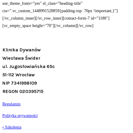
use_theme_fonts=”yes” el_class=”heading-title”
css=”.vc_custom_1448991528859{padding-top: 70px !important;}”]
[/vc_column_inner][/vc_row_inner][contact-form-7 id=”1180″]
[vc_empty_space height=”70″][/vc_column][/vc_row]
Klinika Dywanów
Wiesława Świder
ul. Jugosłowiańska 65c
51-112 Wrocław
NIP 7341998109
REGON 020395715
Regulamin
Polityka prywatności
• Szkolenia