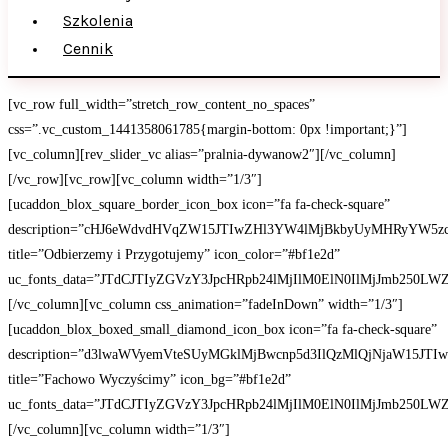
Szkolenia
Cennik
[vc_row full_width=”stretch_row_content_no_spaces”
css=”.vc_custom_1441358061785{margin-bottom: 0px !important;}”]
[vc_column][rev_slider_vc alias=”pralnia-dywanow2″][/vc_column]
[/vc_row][vc_row][vc_column width=”1/3″]
[ucaddon_blox_square_border_icon_box icon=”fa fa-check-square”
description=”cHJ6eWdvdHVqZW15JTIwZHl3YW4lMjBkbyUyMHRyYW
title=”Odbierzemy i Przygotujemy” icon_color=”#bf1e2d”
uc_fonts_data=”JTdCJTIyZGVzY3JpcHRpb24lMjIlM0ElN0IlMjJmb25
[/vc_column][vc_column css_animation=”fadeInDown” width=”1/3″]
[ucaddon_blox_boxed_small_diamond_icon_box icon=”fa fa-check-square”
description=”d3lwaWVyemVteSUyMGklMjBwcnp5d3IlQzMlQjNjaW15JT
title=”Fachowo Wyczyścimy” icon_bg=”#bf1e2d”
uc_fonts_data=”JTdCJTIyZGVzY3JpcHRpb24lMjIlM0ElN0IlMjJmb25
[/vc_column][vc_column width=”1/3″]