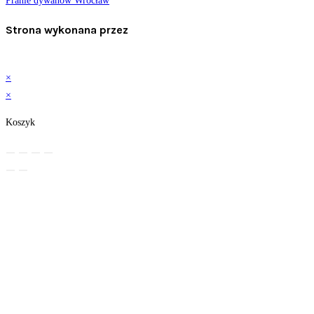
Pranie dywanów Wrocław
Strona wykonana przez
×
×
Koszyk