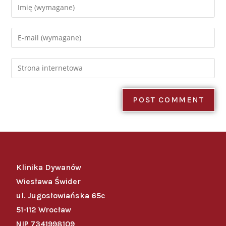
Klinika Dywanów
Wiesława Świder
ul. Jugosłowiańska 65c
51-112 Wrocław
NIP 7341998109